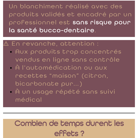
Un blanchiment réalisé avec des
produits validés et encadré par un
professionnel est
sans risque pour
la santé bucco-dentaire
.
⚠️ En revanche, attention :
Aux produits trop concentrés
vendus en ligne sans contrôle
À l’automédication ou aux
recettes “maison” (citron,
bicarbonate pur…)
À un usage répété sans suivi
médical
Combien de temps durent les
effets ?