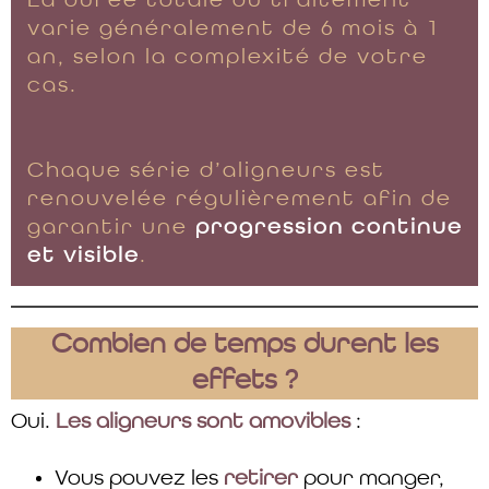
La durée totale du traitement
varie généralement de 6 mois à 1
an, selon la complexité de votre
cas.
Chaque série d’aligneurs est
renouvelée régulièrement afin de
garantir une
progression continue
et visible
.
Combien de temps durent les
effets ?
Oui.
Les aligneurs sont amovibles
:
Vous pouvez les
retirer
pour manger,