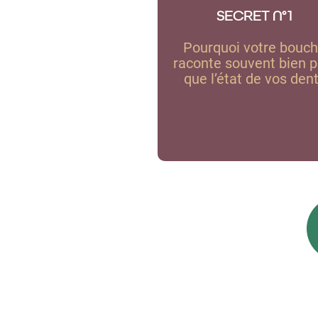
SECRET N°1
Pourquoi votre bouc
raconte souvent bien p
que l’état de vos den