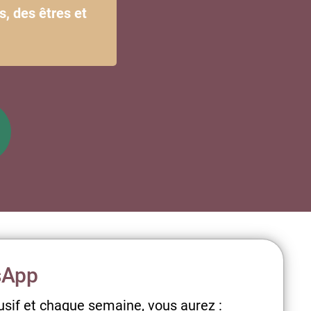
s, des êtres et
sApp
sif et chaque semaine, vous aurez :