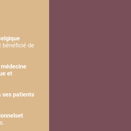
Belgique
 bénéficié de
e
médecine
ue et
à ses patients
ionnelset
s.