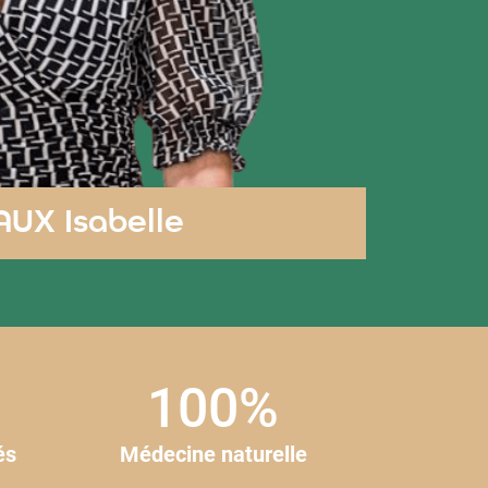
AUX Isabelle
100%
és
Médecine naturelle