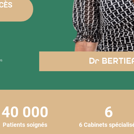
CCÈS
Dr BERTIE
es
40 000
6
Patients soignés
6 Cabinets spécialis