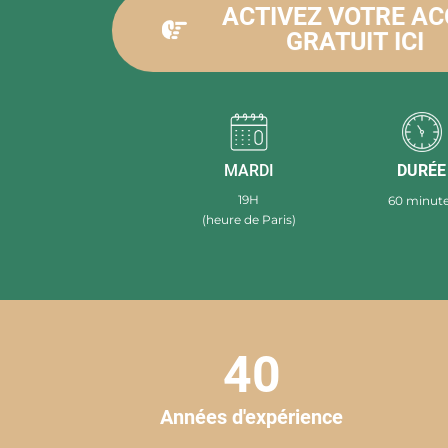
ACTIVEZ VOTRE A
GRATUIT ICI
MARDI
DURÉE
19H
60 minut
(heure de Paris)
40
Années d'expérience