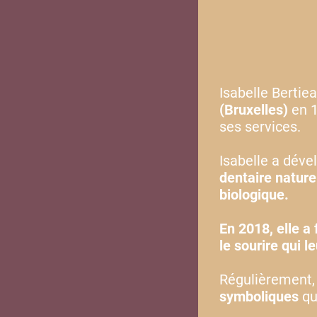
Isabelle Bertie
(Bruxelles)
en 
ses services.
Isabelle a dév
dentaire nature
biologique.
En 2018, elle a 
le sourire qui l
Régulièrement,
symboliques
qu