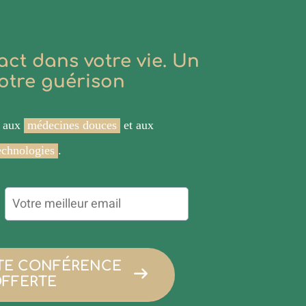
act dans votre vie. Un
otre guérison
e aux
médecines douces
et aux
echnologies
.
TTE CONFÉRENCE
OFFERTE