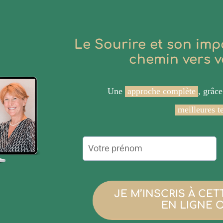
Le Sourire et son imp
chemin vers v
Une
approche complète
, grâc
meilleures t
JE M’INSCRIS À CE
EN LIGNE 