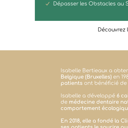
Dépasser les Obstacles au S
Découvrez le
Isabelle Bertieaux a obt
Belgique (Bruxelles)
en 19
patients
ont bénéficié de 
Isabelle a développé
6 ca
de
médecine dentaire nat
comportement écologique
En 2018, elle a fondé la Cl
ses patients le sourire q