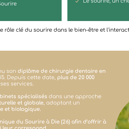
Le sourire, un c
ourire
 rôle clé du sourire dans le bien-être et l'interac
enu son
diplôme de chirurgie dentaire en
85. Depuis cette date,
plus de 20 000
ses services.
binets spécialisés
dans une approche
urelle et globale
, adoptant un
 et biologique.
inique du Sourire à Die (26) afin d’offrir à
ui leur correspond.