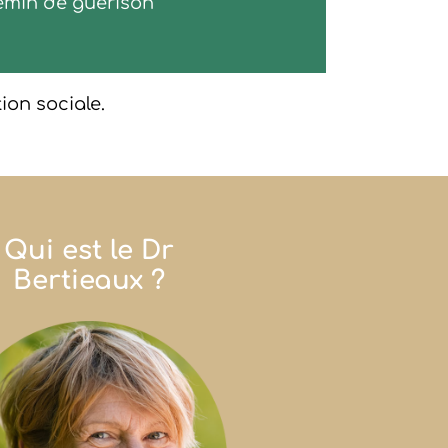
hemin de guérison
tion sociale.
Qui est le Dr
Bertieaux ?