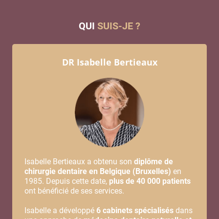
QUI
SUIS-JE ?
DR Isabelle Bertieaux
Isabelle Bertieaux a obtenu son
diplôme de
chirurgie dentaire en Belgique (Bruxelles)
en
1985. Depuis cette date,
plus de 40 000 patients
ont bénéficié de ses services.
Isabelle a développé
6 cabinets spécialisés
dans