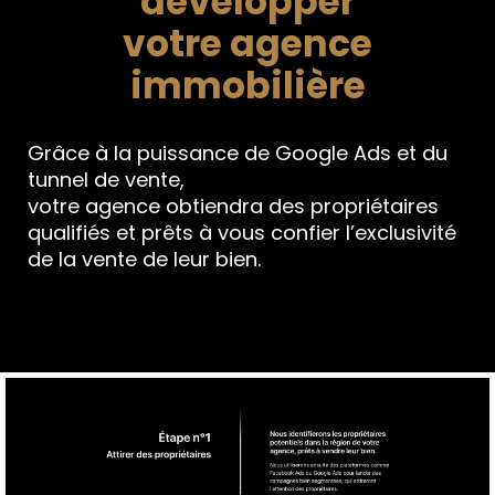
développer
votre agence
immobilière
Grâce à la puissance de Google Ads et du
tunnel de vente,
votre agence obtiendra des propriétaires
qualifiés et prêts à vous confier l’exclusivité
de la vente de leur bien.