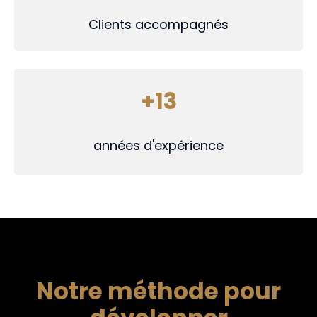
Clients accompagnés
+13
années d'expérience
Notre méthode pour