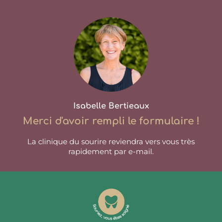
Isabelle Bertieaux
Merci d'avoir rempli le formulaire !
La clinique du sourire reviendra vers vous très
rapidement par e-mail.