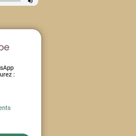
upe
tsApp
urez :
ents