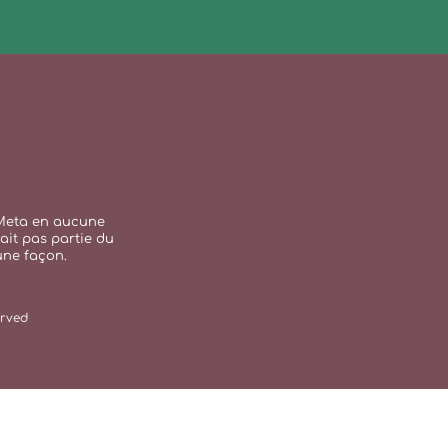
r Meta en aucune
ait pas partie du
une façon.
erved