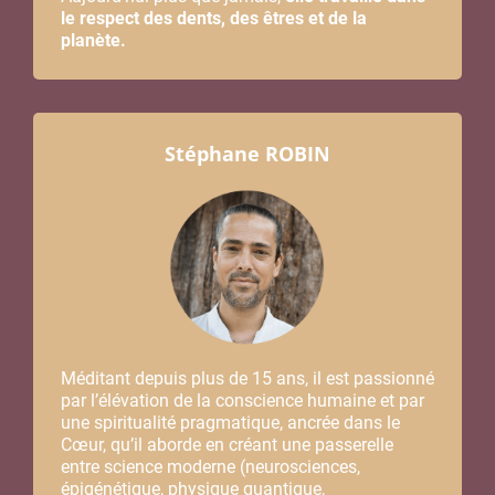
le respect des dents, des êtres et de la
planète.
Stéphane ROBIN
Méditant depuis plus de 15 ans, il est passionné
par l’élévation de la conscience humaine et par
une spiritualité pragmatique, ancrée dans le
Cœur, qu’il aborde en créant une passerelle
entre science moderne (neurosciences,
épigénétique, physique quantique,